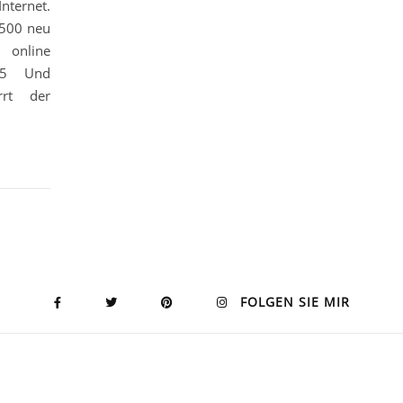
nternet.
500 neu
ine
2455 Und
rrt der
FOLGEN SIE MIR