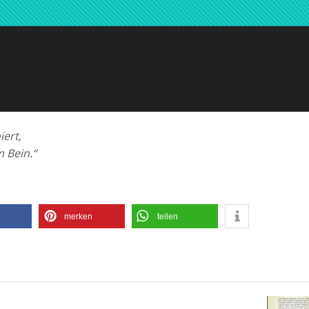
ert,
m Bein.“
merken
teilen