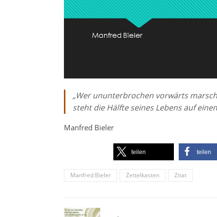
„Wer ununterbrochen vorwärts marschi
steht die Hälfte seines Lebens auf eine
Manfred Bieler
teilen
teilen
Manfred Bieler
Zettelkasten
Zitat