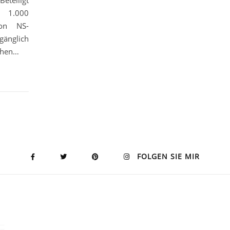
Beteiligt
 1.000
von NS-
gänglich
chen…
FOLGEN SIE MIR