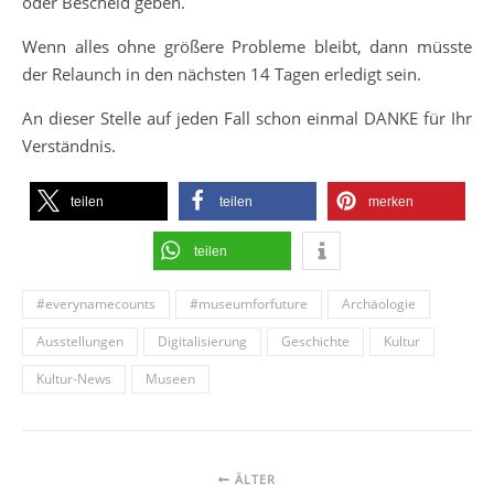
oder Bescheid geben.
Wenn alles ohne größere Probleme bleibt, dann müsste
der Relaunch in den nächsten 14 Tagen erledigt sein.
An dieser Stelle auf jeden Fall schon einmal DANKE für Ihr
Verständnis.
teilen
teilen
merken
teilen
#everynamecounts
#museumforfuture
Archäologie
Ausstellungen
Digitalisierung
Geschichte
Kultur
Kultur-News
Museen
ÄLTER