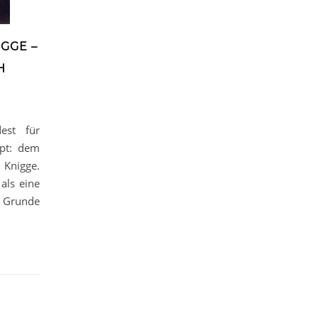
GGE –
H
est für
upt: dem
 Knigge.
als eine
m Grunde