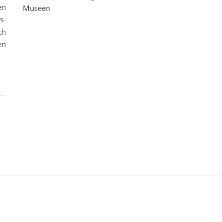
en
Museen
s-
ch
en