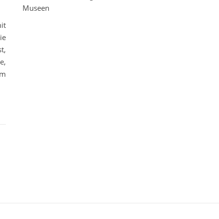
Museen
it
ie
t,
e,
um