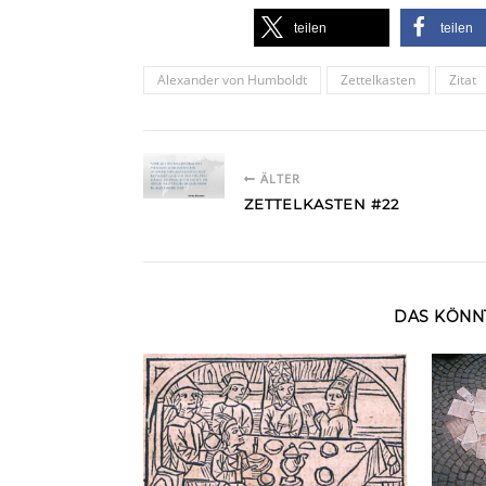
teilen
teilen
Alexander von Humboldt
Zettelkasten
Zitat
ÄLTER
ZETTELKASTEN #22
DAS KÖNNT