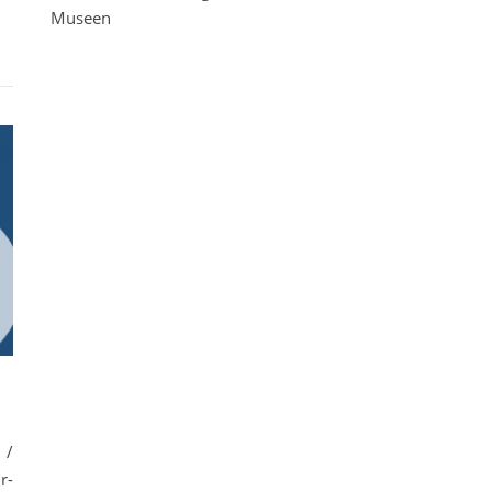
Museen
 /
r-