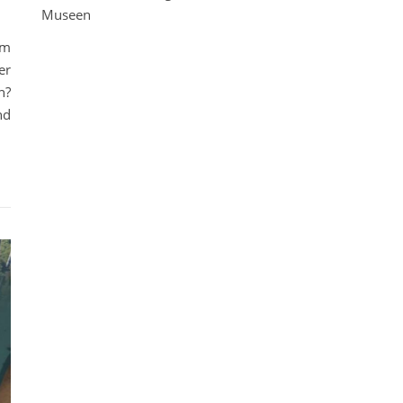
Museen
im
er
n?
nd