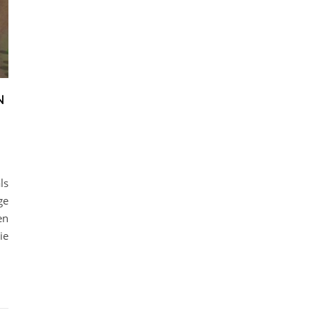
N
ls
ge
en
ie