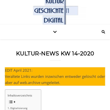
KULTUR-NEWS KW 14-2020
EDIT April 2021:
Veraltete Links wurden inzwischen entweder gelöscht oder
aber auf web.archive umgeleitet.
Inhaltsverzeichnis
Digitalisierung