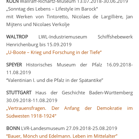
KÖLN
Wallraff-Richartz-Museum 13.07.2018-30.06.2019
„Sonntag des Lebens – Lifestyle im Barock“
mit Werken von Tintoretto, Nicolaes de Largillière, Jan
Mijtens und Nicolaes Verkolje
WALTROP
LWL-Industriemuseum Schiffshebewerk
Henrichenburg bis 15.09.2019
„U-Boote – Krieg und Forschung in der Tiefe“
SPEYER
Historisches Museum der Pfalz 16.09.2018-
11.08.2019
“Valentinian I. und die Pfalz in der Spätantike”
STUTTGART
Haus der Geschichte Baden-Württemberg
30.09.2018-11.08.2019
„Vertrauensfragen. Der Anfang der Demokratie im
Südwesten 1918-1924“
BONN
LVR-Landesmuseum 27.09.2018-25.08.2019
“Bauer, Mönch und Edelmann. Leben im Mittelalter”