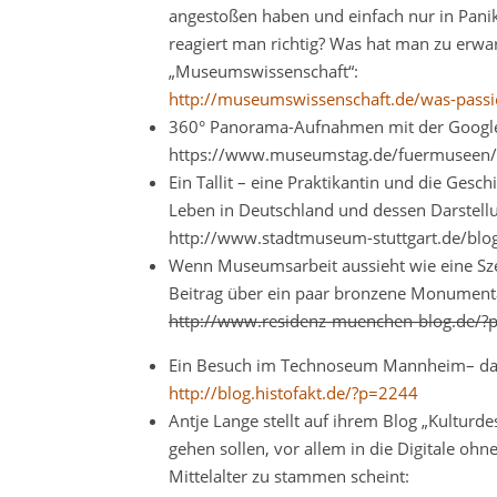
angestoßen haben und einfach nur in Panik 
reagiert man richtig? Was hat man zu erwa
„Museumswissenschaft“:
http://museumswissenschaft.de/was-passi
360° Panorama-Aufnahmen mit der Googl
https://www.museumstag.de/fuermuseen/
Ein Tallit – eine Praktikantin und die Gesch
Leben in Deutschland und dessen Darstel
http://www.stadtmuseum-stuttgart.de/bl
Wenn Museumsarbeit aussieht wie eine Sz
Beitrag über ein paar bronzene Monumenta
http://www.residenz-muenchen-blog.de/?
Ein Besuch im Technoseum Mannheim– das 
http://blog.histofakt.de/?p=2244
Antje Lange stellt auf ihrem Blog „Kulturdes
gehen sollen, vor allem in die Digitale oh
Mittelalter zu stammen scheint: