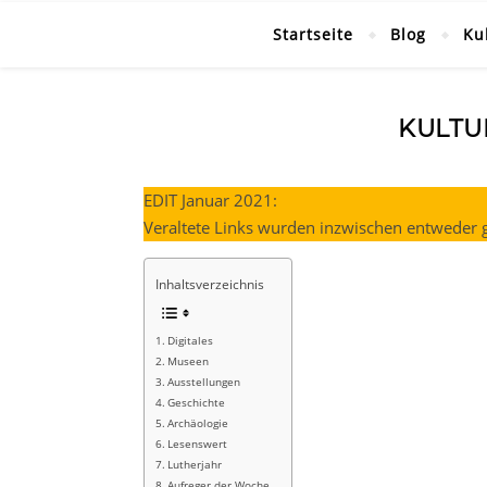
Startseite
Blog
Ku
KULTU
EDIT Januar 2021:
Veraltete Links wurden inzwischen entweder g
Inhaltsverzeichnis
Digitales
Museen
Ausstellungen
Geschichte
Archäologie
Lesenswert
Lutherjahr
Aufreger der Woche