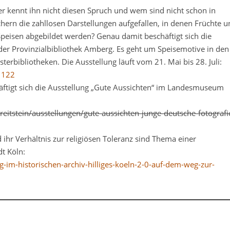
r kennt ihn nicht diesen Spruch und wem sind nicht schon in
chern die zahllosen Darstellungen aufgefallen, in denen Früchte 
Speisen abgebildet werden? Genau damit beschäftigt sich die
 der Provinzialbibliothek Amberg. Es geht um Speisemotive in den
erbibliotheken. Die Ausstellung läuft vom 21. Mai bis 28. Juli:
1122
äftigt sich die Ausstellung „Gute Aussichten“ im Landesmuseum
eitstein/ausstellungen/gute-aussichten-junge-deutsche-fotografi
nd ihr Verhältnis zur religiösen Toleranz sind Thema einer
dt Köln:
-im-historischen-archiv-hilliges-koeln-2-0-auf-dem-weg-zur-