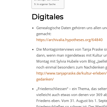
In eigener Sache
Digitales
Genealogische Daten gehören uns allen und
gemacht:
https://archivalia.hypotheses.org/64840
Die Montagsinterviews von Tanja Praske s
dann, wenn man irgendetwas mit Kultur und
Montag mit Sylvia Hubele vom Blog „JaelleK
noch einmal besonders zum Nachdenken g
http://www.tanjapraske.de/kultur-erleben
gedanken/
„Friedenschliessen“ – ein Thema, das selte
vielleicht auch etwas von denen vor 369 
Friedens eben. Vom 31. August bis 1. Se
Friedenschließen so schwer ist: Der Westfäl