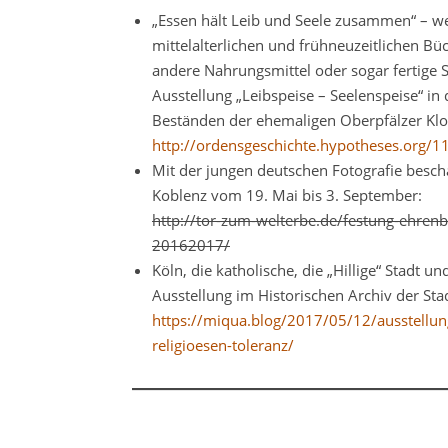
„Essen hält Leib und Seele zusammen“ – we
mittelalterlichen und frühneuzeitlichen Bü
andere Nahrungsmittel oder sogar fertige 
Ausstellung „Leibspeise – Seelenspeise“ in
Beständen der ehemaligen Oberpfälzer Klost
http://ordensgeschichte.hypotheses.org/1
Mit der jungen deutschen Fotografie besch
Koblenz vom 19. Mai bis 3. September:
http://tor-zum-welterbe.de/festung-ehrenbr
20162017/
Köln, die katholische, die „Hillige“ Stadt u
Ausstellung im Historischen Archiv der Sta
https://miqua.blog/2017/05/12/ausstellung
religioesen-toleranz/