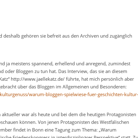
 deshalb gehören sie befreit aus den Archiven und zugänglich
ind ja meistens spannend, erhellend und anregend, zumindest
 oder Bloggen zu tun hat. Das Interview, das sie an diesem
atz“ http://www.jaellekatz.de/ führte, hat mich persönlich aber
ebracht über das Bloggen im Allgemeinen und Besonderen:
/kulturgenuss/warum-bloggen-spielwiese-fuer-geschichten-kultur
n aktueller war als heute und bei dem die heutigen Protagonisten
abschauen können. Von jenen Protagonisten des Westfälischen
ptember findet in Bonn eine Tagung zum Thema: „Warum
ische Friedenskongress in interdisziplinärer Perspektive“ statt. Z