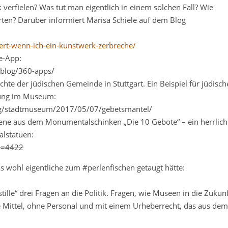
verfielen? Was tut man eigentlich in einem solchen Fall? Wie
rten? Darüber informiert Marisa Schiele auf dem Blog
ert-wenn-ich-ein-kunstwerk-zerbreche/
e-App:
blog/360-apps/
ichte der jüdischen Gemeinde in Stuttgart. Ein Beispiel für jüdisch
lung im Museum:
og/stadtmuseum/2017/05/07/gebetsmantel/
ene aus dem Monumentalschinken „Die 10 Gebote“ – ein herrlich
lstatuen:
p=4422
wohl eigentliche zum #perlenfischen getaugt hätte:
tille“ drei Fragen an die Politik. Fragen, wie Museen in die Zukun
ne Mittel, ohne Personal und mit einem Urheberrecht, das aus dem