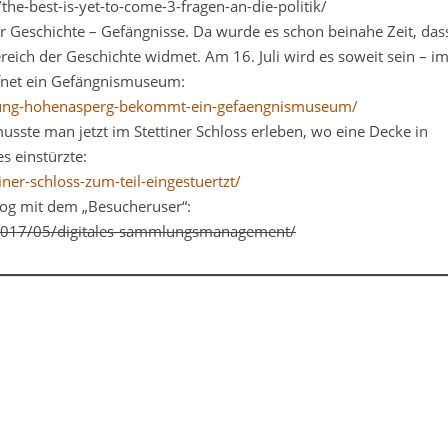
he-best-is-yet-to-come-3-fragen-an-die-politik/
der Geschichte – Gefängnisse. Da wurde es schon beinahe Zeit, das
reich der Geschichte widmet. Am 16. Juli wird es soweit sein – i
fnet ein Gefängnismuseum:
tung-hohenasperg-bekommt-ein-gefaengnismuseum/
usste man jetzt im Stettiner Schloss erleben, wo eine Decke in
s einstürzte:
er-schloss-zum-teil-eingestuertzt/
og mit dem „Besucheruser“:
p/2017/05/digitales-sammlungsmanagement/