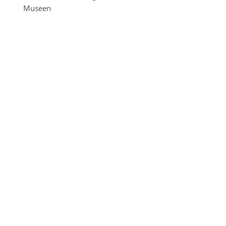
Museen
-
u