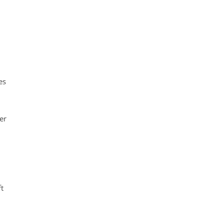
es
er
ft