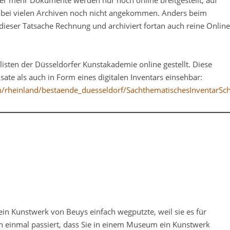
mmer mehr Dokumente werden nur noch online breitgestellt, auf
t bei vielen Archiven noch nicht angekommen. Anders beim
 dieser Tatsache Rechnung und archiviert fortan auch reine Online
isten der Düsseldorfer Kunstakademie online gestellt. Diese
isate als auch in Form eines digitalen Inventars einsehbar:
en/rheinland/bestaende_duesseldorf/SachthematischesInventarSc
 ein Kunstwerk von Beuys einfach wegputzte, weil sie es für
on einmal passiert, dass Sie in einem Museum ein Kunstwerk