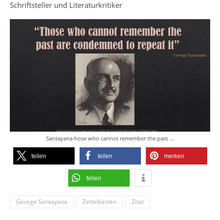
Schriftsteller und Literaturkritiker
Santayana hose who cannot remember the past …
teilen
teilen
merken
teilen
George Santayana
Zettelkasten
Zitat