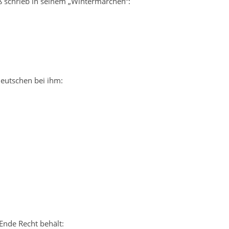
eß schrieb in seinem „Wintermärchen“:
Deutschen bei ihm:
 Ende Recht behält: