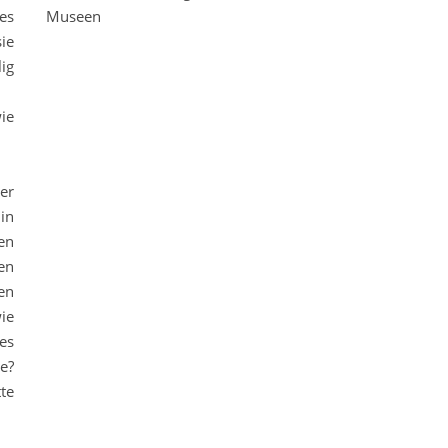
es
Museen
sie
ig
ie
er
in
en
en
en
ie
es
e?
te