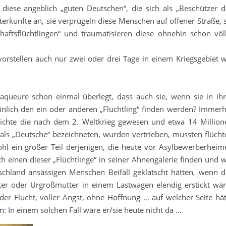
diese angeblich „guten Deutschen“, die sich als „Beschützer d
nterkünfte an, sie verprügeln diese Menschen auf offener Straße, 
chaftsflüchtlingen“ und traumatisieren diese ohnehin schon völl
vorstellen auch nur zwei oder drei Tage in einem Kriegsgebiet w
aqueure schon einmal überlegt, dass auch sie, wenn sie in ihr
nlich den ein oder anderen „Flüchtling“ finden werden? Immerh
chichte die nach dem 2. Weltkrieg gewesen und etwa 14 Million
ls „Deutsche“ bezeichneten, wurden vertrieben, mussten flücht
l ein großer Teil derjenigen, die heute vor Asylbewerberheim
h einen dieser „Flüchtlinge“ in seiner Ahnengalerie finden und w
chland ansässigen Menschen Beifall geklatscht hätten, wenn d
er oder Urgroßmutter in einem Lastwagen elendig erstickt wär
der Flucht, voller Angst, ohne Hoffnung … auf welcher Seite hät
en: In einem solchen Fall wäre er/sie heute nicht da …