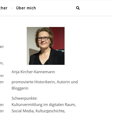
cher
Über mich
 an
n,
Anja Kircher-Kannemann
nn
en
promovierte Historikerin, Autorin und
Bloggerin
Schwerpunkte:
en
Kulturvermittlung im digitalen Raum,
en
Social Media, Kulturgeschichte,