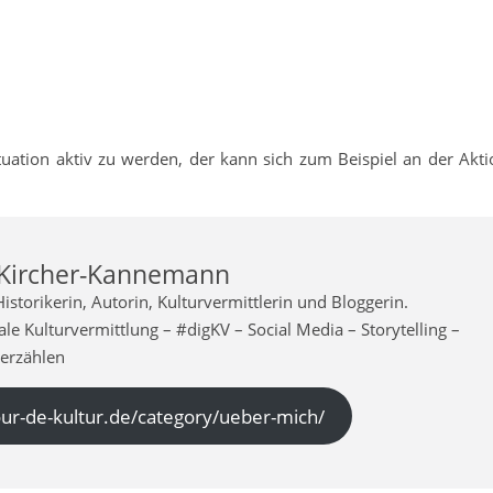
ituation aktiv zu werden, der kann sich zum Beispiel an der Akti
 Kircher-Kannemann
istorikerin, Autorin, Kulturvermittlerin und Bloggerin.
le Kulturvermittlung – #digKV – Social Media – Storytelling –
 erzählen
tour-de-kultur.de/category/ueber-mich/