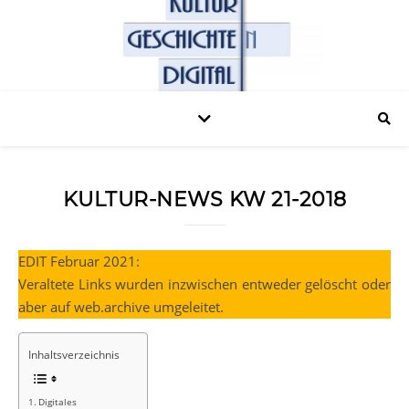
KULTUR-NEWS KW 21-2018
EDIT Februar 2021:
Veraltete Links wurden inzwischen entweder gelöscht oder
aber auf web.archive umgeleitet.
Inhaltsverzeichnis
Digitales