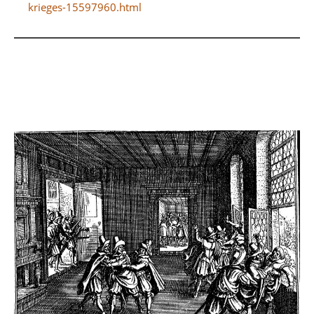
krieges-15597960.html