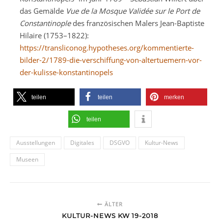
das Gemälde
Vue de la Mosque Validée sur le Port de
Constantinople
des französischen Malers Jean-Baptiste
Hilaire (1753–1822):
https://transliconog.hypotheses.org/kommentierte-
bilder-2/1789-die-verschiffung-von-altertuemern-vor-
der-kulisse-konstantinopels
teilen
teilen
merken
teilen
Ausstellungen
Digitales
DSGVO
Kultur-News
Museen
ÄLTER
KULTUR-NEWS KW 19-2018