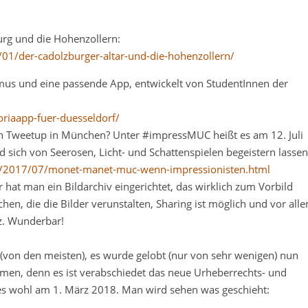
urg und die Hohenzollern:
/01/der-cadolzburger-altar-und-die-hohenzollern/
ismus und eine passende App, entwickelt von StudentInnen der
oriaapp-fuer-duesseldorf/
en Tweetup in München? Unter #impressMUC heißt es am 12. Juli
ich von Seerosen, Licht- und Schattenspielen begeistern lassen
t.de/2017/07/monet-manet-muc-wenn-impressionisten.html
 hat man ein Bildarchiv eingerichtet, das wirklich zum Vorbild
chen, die die Bilder verunstalten, Sharing ist möglich und vor all
nz. Wunderbar!
rt (von den meisten), es wurde gelobt (nur von sehr wenigen) nun
men, denn es ist verabschiedet das neue Urheberrechts- und
d es wohl am 1. März 2018. Man wird sehen was geschieht: