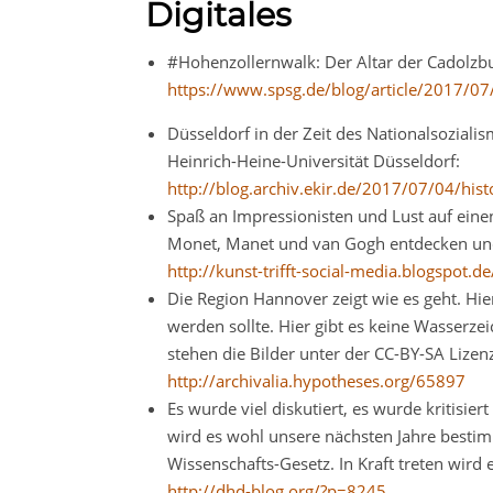
Digitales
#Hohenzollernwalk: Der Altar der Cadolzb
https://www.spsg.de/blog/article/2017/07
Düsseldorf in der Zeit des Nationalsozial
Heinrich-Heine-Universität Düsseldorf:
http://blog.archiv.ekir.de/2017/07/04/hist
Spaß an Impressionisten und Lust auf ein
Monet, Manet und van Gogh entdecken und s
http://kunst-trifft-social-media.blogspo
Die Region Hannover zeigt wie es geht. Hier
werden sollte. Hier gibt es keine Wasserzei
stehen die Bilder unter der CC-BY-SA Lize
http://archivalia.hypotheses.org/65897
Es wurde viel diskutiert, es wurde kritisie
wird es wohl unsere nächsten Jahre bestim
Wissenschafts-Gesetz. In Kraft treten wir
http://dhd-blog.org/?p=8245