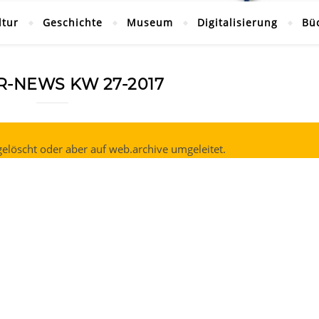
ltur
Geschichte
Museum
Digitalisierung
Bü
R-NEWS KW 27-2017
elöscht oder aber auf web.archive umgeleitet.