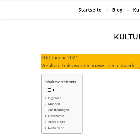
Startseite
Blog
Ku
KULTU
EDIT Januar 2021:
Veraltete Links wurden inzwischen entweder g
Inhaltsverzeichnis
Digitales
Museen
Ausstellungen
Geschichte
Archäologie
Lutherjahr