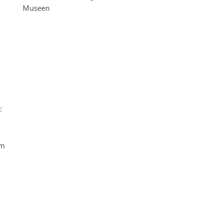
Museen
:
em