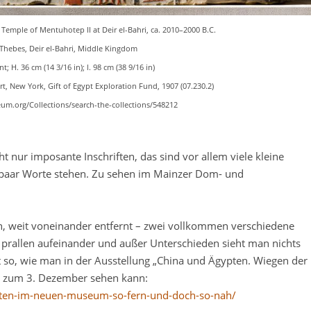
 Temple of Mentuhotep II at Deir el-Bahri, ca. 2010–2000 B.C.
 Thebes, Deir el-Bahri, Middle Kingdom
t; H. 36 cm (14 3/16 in); l. 98 cm (38 9/16 in)
, New York, Gift of Egypt Exploration Fund, 1907 (07.230.2)
m.org/Collections/search-the-collections/548212
ht nur imposante Inschriften, das sind vor allem viele kleine
 paar Worte stehen. Zu sehen im Mainzer Dom- und
n, weit voneinander entfernt – zwei vollkommen verschiedene
 prallen aufeinander und außer Unterschieden sieht man nichts
t so, wie man in der Ausstellung „China und Ägypten. Wiegen der
s zum 3. Dezember sehen kann:
ten-im-neuen-museum-so-fern-und-doch-so-nah/