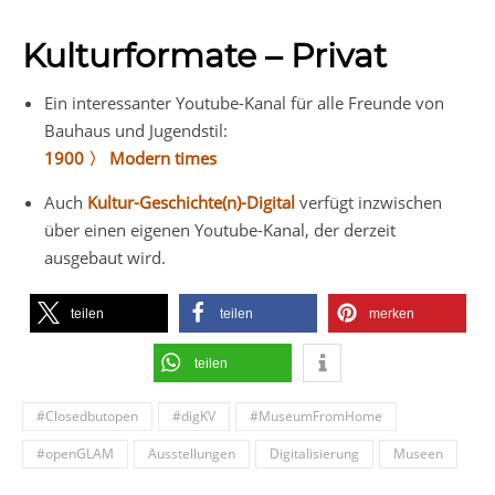
Kulturformate – Privat
Ein interessanter Youtube-Kanal für alle Freunde von
Bauhaus und Jugendstil:
1900 〉 Modern times
Auch
Kultur-Geschichte(n)-Digital
verfügt inzwischen
über einen eigenen Youtube-Kanal, der derzeit
ausgebaut wird.
teilen
teilen
merken
teilen
#Closedbutopen
#digKV
#MuseumFromHome
#openGLAM
Ausstellungen
Digitalisierung
Museen