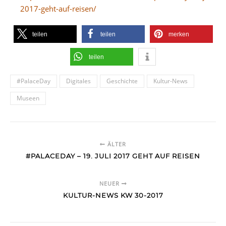
2017-geht-auf-reisen/
teilen
teilen
merken
teilen
#PalaceDay
Digitales
Geschichte
Kultur-News
Museen
ÄLTER
#PALACEDAY – 19. JULI 2017 GEHT AUF REISEN
NEUER
KULTUR-NEWS KW 30-2017