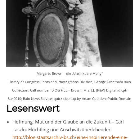
Margaret Brown – die „Unsinkbare Molly“
Library of Congress Prints and Photographs Division, George Grantham Bain
Collection. Call number: BIOG FILE – Brown, Mrs. J.J. [P&P] Digital id:cph
3b40210; Bain News Service; quick cleanup by Adam Cuerden; Public Domain
Lesenswert
Hoffnung, Mut und der Glaube an die Zukunft – Carl
Laszlo: Flüchtling und Auschwitzüberlebender:
http://blog.staatsarchiv-bs.ch/eine-inspirierende-eine-