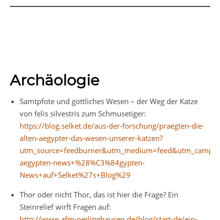
Archäologie
Samtpfote und göttliches Wesen – der Weg der Katze
von felis silvestris zum Schmusetiger:
https://blog.selket.de/aus-der-forschung/praegten-die-
alten-aegypter-das-wesen-unserer-katzen?
utm_source=feedburner&utm_medium=feed&utm_campaig
aegypten-news+%28%C3%84gypten-
News+auf+Selket%27s+Blog%29
Thor oder nicht Thor, das ist hier die Frage? Ein
Steinrelief wirft Fragen auf:
http://www.afm-oerlinghausen.de/blog/start-de/ein-