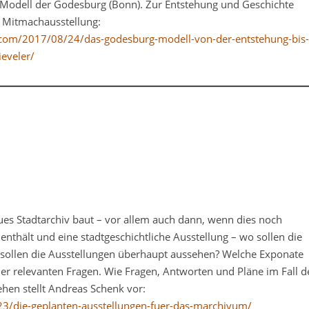
s Modell der Godesburg (Bonn). Zur Entstehung und Geschichte
e Mitmachausstellung:
com/2017/08/24/das-godesburg-modell-von-der-entstehung-bis-
ieveler/
ues Stadtarchiv baut – vor allem auch dann, wenn dies noch
nthält und eine stadtgeschichtliche Ausstellung – wo sollen die
e sollen die Ausstellungen überhaupt aussehen? Welche Exponate
der relevanten Fragen. Wie Fragen, Antworten und Pläne im Fall d
en stellt Andreas Schenk vor:
3/die-geplanten-ausstellungen-fuer-das-marchivum/