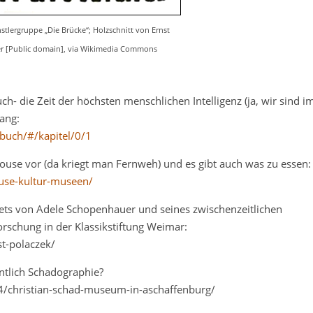
tlergruppe „Die Brücke“; Holzschnitt von Ernst
r [Public domain], via Wikimedia Commons
h- die Zeit der höchsten menschlichen Intelligenz (ja, wir sind i
gang:
buch/#/kapitel/0/1
louse vor (da kriegt man Fernweh) und es gibt auch was zu essen:
use-kultur-museen/
ets von Adele Schopenhauer und seines zwischenzeitlichen
orschung in der Klassikstiftung Weimar:
nst-polaczek/
ntlich Schadographie?
/christian-schad-museum-in-aschaffenburg/