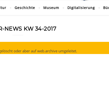
ltur
Geschichte
Museum
Digitalisierung
Bü
R-NEWS KW 34-2017
elöscht oder aber auf web.archive umgeleitet.