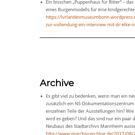
Ein bisschen „Puppenhaus für Ritter“ – da
eines Burgenmodells für eine kindgerecht
https://lvrlandesmuseumbonn.wordpress.
zur-vollendung-ein-interview-mit-dr-elke-n
Archive
Es gibt viel zu bedenken, wenn man ein ne
zusätzlich ein NS-Dokumentationszentrum e
einzelnen Teile der Ausstellungen hin? Wi
wird es geben? Und das sind nur ein paar 
Neubaus des Stadtarchivs Mannheim ausseh
http://www.marchivum-blog.de/2017/08/2