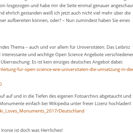
d bin losgezogen und habe mir die Seite einmal genauer angeschau
d ehrlich gestanden weiß ich jetzt auch nicht viel mehr über die
ser aufbereiten können, oder? – Nun zumindest haben Sie eines
des Thema – auch und vor allem für Universitäten. Das Leibniz
l interessante und wichtige Open Science Angebote verschiedene
. Überraschung: Es ist kein einziges deutsches Angebot dabei:
eitung-fur-open-science-wie-universitaten-die-umsetzung-in-der
0
uf auf und in die Tiefen des eigenen Fotoarchivs abgetaucht und
numente einfach bei Wikipedia unter freier Lizenz hochladen!
:Wiki_Loves_Monuments_2017/Deutschland
Ironie ist doch was Herrliches!