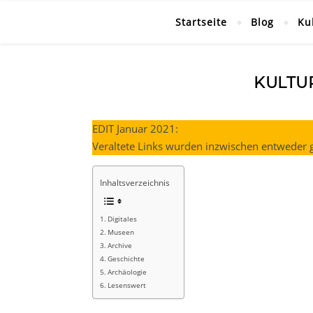
Startseite
Blog
Ku
KULTU
EDIT Januar 2021:
Veraltete Links wurden inzwischen entweder g
Inhaltsverzeichnis
Digitales
Museen
Archive
Geschichte
Archäologie
Lesenswert