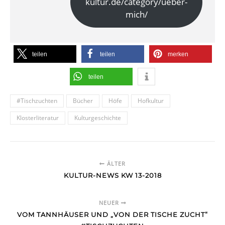
kultur.de/category/ueber-
mich/
teilen
teilen
merken
teilen
#Tischzuchten
Bücher
Höfe
Hofkultur
Klosterliteratur
Kulturgeschichte
ÄLTER
KULTUR-NEWS KW 13-2018
NEUER
VOM TANNHÄUSER UND „VON DER TISCHE ZUCHT“