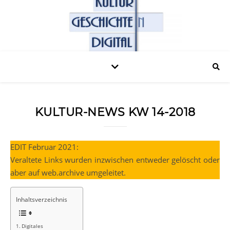
KULTUR-NEWS KW 14-2018
EDIT Februar 2021:
Veraltete Links wurden inzwischen entweder gelöscht oder
aber auf web.archive umgeleitet.
Inhaltsverzeichnis
Digitales