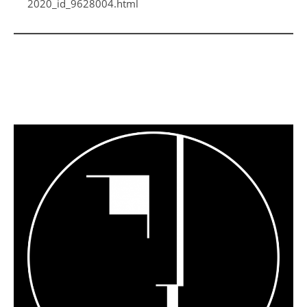
2020_id_9628004.html