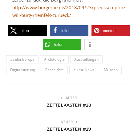
http://www.burgerbe.de/2018/09/23/preussen-prinz-
will-burg-rheinfels-zurueck/
teilen
teilen
merken
teilen
#SalonEuropa
Archäologie
Ausstellungen
Digitalisierung
Geschichte
Kultur-News
Museen
ÄLTER
ZETTELKASTEN #28
NEUER
ZETTELKASTEN #29