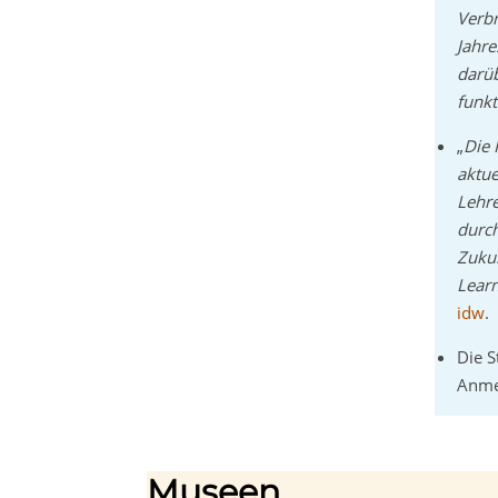
Verb
Jahre
darüb
funkt
„
Die 
aktue
Lehre
durch
Zuku
Learn
idw
.
Die S
Anmer
Museen