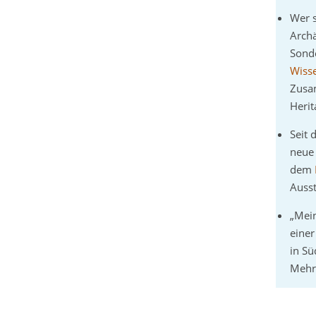
Wer s
Archä
Sonde
Wisse
Zusa
Herit
Seit
neue
dem
Auss
„Mein
einer
in Sü
Mehr