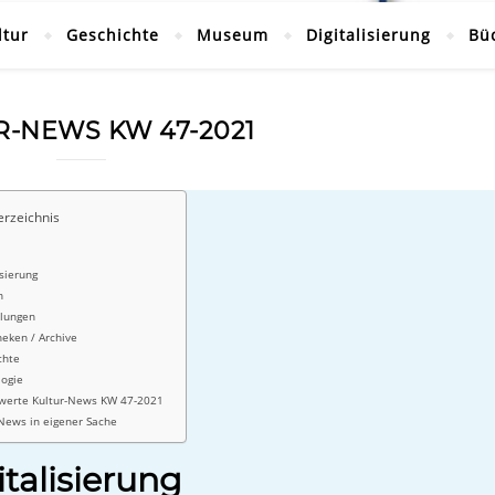
ltur
Geschichte
Museum
Digitalisierung
Bü
R-NEWS KW 47-2021
erzeichnis
isierung
n
llungen
heken / Archive
chte
logie
werte Kultur-News KW 47-2021
-News in eigener Sache
italisierung