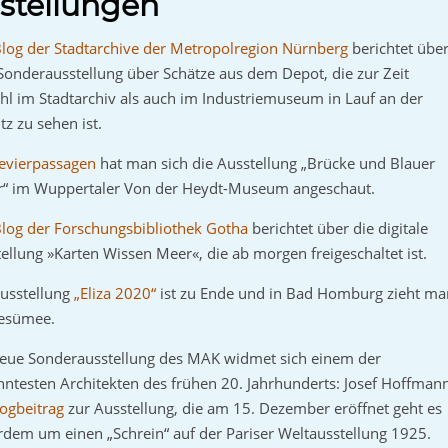
stellungen
log der Stadtarchive der Metropolregion Nürnberg
berichtet übe
Sonderausstellung über Schätze aus dem Depot, die zur Zeit
l im Stadtarchiv als auch im Industriemuseum in Lauf an der
tz zu sehen ist.
evierpassagen
hat man sich die Ausstellung „Brücke und Blauer
er“ im Wuppertaler Von der Heydt-Museum angeschaut.
log der Forschungsbibliothek Gotha
berichtet über die digitale
ellung »Karten Wissen Meer«, die ab morgen freigeschaltet ist.
Ausstellung
„Eliza 2020“
ist zu Ende und in Bad Homburg zieht ma
Resümee.
neue Sonderausstellung des MAK widmet sich einem der
ntesten Architekten des frühen 20. Jahrhunderts: Josef Hoffman
logbeitrag
zur Ausstellung, die am 15. Dezember eröffnet geht es
dem um einen „Schrein“ auf der Pariser Weltausstellung 1925.