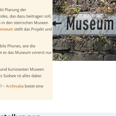
kt Planung der
des, das dazu beitragen soll,
in den steirischen Museen
oanneum
stellt das Projekt und
bile Phones, wie die
bt es das Museum vorerst nur
 und kuriosesten Museen
Südsee ist alles dabei.
n? –
Archivalia
bietet eine