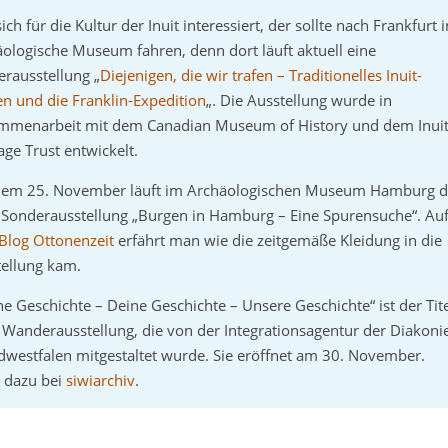
ich für die Kultur der Inuit interessiert, der sollte nach Frankfurt 
ologische Museum fahren, denn dort läuft aktuell eine
rausstellung „
Diejenigen, die wir trafen – Traditionelles Inuit-
n und die Franklin-Expedition
„. Die Ausstellung wurde in
mmenarbeit mit dem Canadian Museum of History und dem Inui
age Trust entwickelt.
 dem 25. November läuft im Archäologischen Museum Hamburg d
 Sonderausstellung „Burgen in Hamburg – Eine Spurensuche“. Au
Blog Ottonenzeit
erfährt man wie die zeitgemäße Kleidung in die
tellung kam.
e Geschichte – Deine Geschichte – Unsere Geschichte“ ist der Tit
 Wanderausstellung, die von der Integrationsagentur der Diakoni
dwestfalen mitgestaltet wurde. Sie eröffnet am 30. November.
 dazu bei
siwiarchiv
.