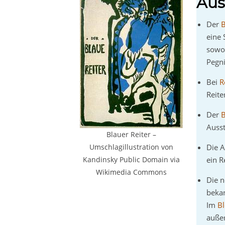
Aus
Der
B
eine 
sowoh
Pegni
Bei
R
Reit
Der
B
Ausst
Blauer Reiter –
Umschlagillustration von
Die 
Kandinsky Public Domain via
ein 
Wikimedia Commons
Die 
bekan
Im
B
außer