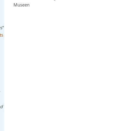
Museen
s“
ts
s
nd