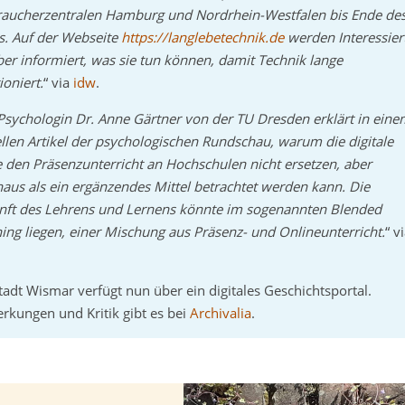
raucherzentralen Hamburg und Nordrhein-Westfalen bis Ende de
s. Auf der Webseite
https://langlebetechnik.de
werden Interessier
er informiert, was sie tun können, damit Technik lange
ioniert.
“ via
idw
.
Psychologin Dr. Anne Gärtner von der TU Dresden erklärt in ein
llen Artikel der psychologischen Rundschau, warum die digitale
 den Präsenzunterricht an Hochschulen nicht ersetzen, aber
aus als ein ergänzendes Mittel betrachtet werden kann. Die
nft des Lehrens und Lernens könnte im sogenannten Blended
ing liegen, einer Mischung aus Präsenz- und Onlineunterricht.
“ v
tadt Wismar verfügt nun über ein digitales Geschichtsportal.
kungen und Kritik gibt es bei
Archivalia
.