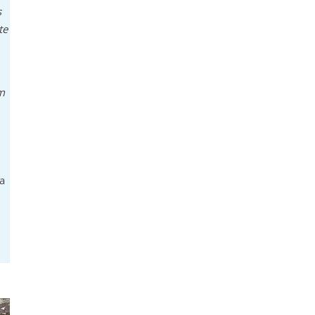
s
te
em
ia