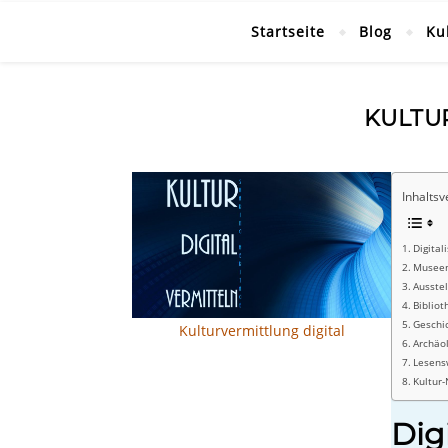
Startseite
Blog
Ku
KULTU
Inhaltsv
Digital
Musee
Ausste
Bibliot
Geschi
Kulturvermittlung digital
Archäo
Lesens
Kultur
Dig