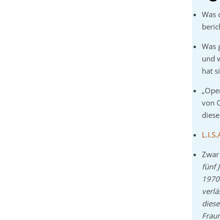
Was d
beric
Was g
und w
hat s
„Open
von O
diese
L.I.S.
Zwar 
fünf 
1970e
verlä
dies
Fraun