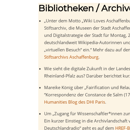
Bibliotheken / Archiv
„Unter dem Motto „Wiki Loves Aschaffenbu
Stiftsarchiv, die Museen der Stadt Aschaff
und Digitalstrategie der Stadt für Montag
deutschlandweit Wikipedia-Autorinnen un
„virtuellen Besuch“ ein.“ Mehr dazu auf d
Stiftsarchivs Aschaffenburg
.
Wie sieht die digitale Zukunft in der Lande
Rheinland-Pfalz aus? Darüber berichtet ku
Mareike König über „Fairification und Rel
“Korrespondenz der Constance de Salm (1
Humanities Blog des DHI Paris
.
Um „Zugang für Wissenschaftler*innen zu
Ein kurzer Einstieg in die Archivlandschaf
Deutschlandradio“ geht es auf dem
HREF-B