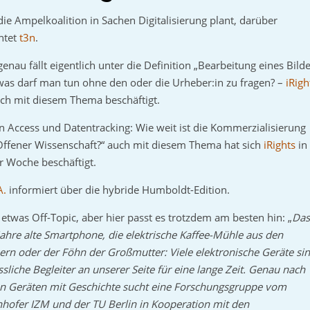
ie Ampelkoalition in Sachen Digitalisierung plant, darüber
htet
t3n
.
enau fällt eigentlich unter die Definition „Bearbeitung eines Bilde
as darf man tun ohne den oder die Urheber:in zu fragen? –
iRigh
ich mit diesem Thema beschäftigt.
 Access und Datentracking: Wie weit ist die Kommerzialisierung
ffener Wissenschaft?“ auch mit diesem Thema hat sich
iRights
in
r Woche beschäftigt.
A.
informiert über die hybride Humboldt-Edition.
etwas Off-Topic, aber hier passt es trotzdem am besten hin: „
Da
Jahre alte Smartphone, die elektrische Kaffee-Mühle aus den
rn oder der Föhn der Großmutter: Viele elektronische Geräte si
ssliche Begleiter an unserer Seite für eine lange Zeit. Genau nach
en Geräten mit Geschichte sucht eine Forschungsgruppe vom
hofer IZM und der TU Berlin in Kooperation mit den