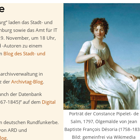
e
rg“ laden das Stadt- und
enburg sowie das Amt für IT
, 29. November, um 18 Uhr,
d -Autoren zu einem
em
Blog des Stadt- und
sarchivverwaltung in
rz der
Archivtag-Blog
.
aunch der Datenbank
767-1845)” auf dem
Digital
Porträt der Constance Pipelet- de
Salm, 1797, Ölgemälde von Jean
m deutschen Rundfunkerbe.
Baptiste François Désoria (1758–183
t von ARD und
Bild: gemeinfrei via Wikimedia
log
.