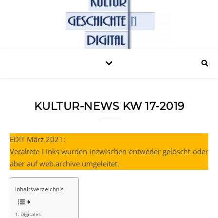
KULTUR-NEWS KW 17-2019
EDIT März 2021:
Veraltete Links wurden inzwischen entweder gelöscht oder
aber auf web.archive umgeleitet.
Inhaltsverzeichnis
Digitales