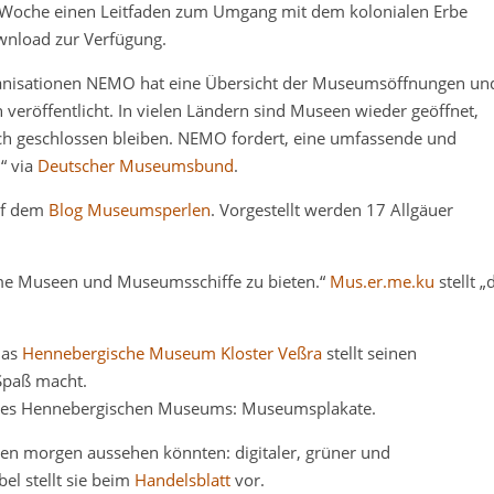
r Woche einen Leitfaden zum Umgang mit dem kolonialen Erbe
wnload zur Verfügung.
nisationen NEMO hat eine Übersicht der Museumsöffnungen und
veröffentlicht. In vielen Ländern sind Museen wieder geöffnet,
h geschlossen bleiben. NEMO fordert, eine umfassende und
“ via
Deutscher Museumsbund
.
auf dem
Blog Museumsperlen
. Vorgestellt werden 17 Allgäuer
ime Museen und Museumsschiffe zu bieten.“
Mus.er.me.ku
stellt „
Das
Hennebergische Museum Kloster Veßra
stellt seinen
 Spaß macht.
des Hennebergischen Museums: Museumsplakate.
een morgen aussehen könnten: digitaler, grüner und
bel stellt sie beim
Handelsblatt
vor.