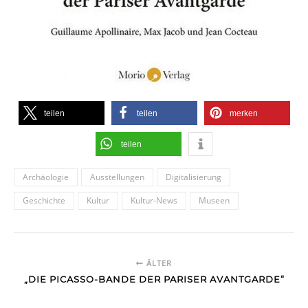
teilen
teilen
merken
teilen
Archäologie
Ausstellungen
Digitalisierung
Geschichte
Kultur
Kultur-News
Museen
ÄLTER
„DIE PICASSO-BANDE DER PARISER AVANTGARDE“