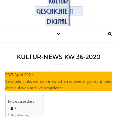
KULTUR-NEWS KW 36-2020
EDIT April 2021:
Veraltete Links wurden inzwischen entweder gelöscht oder
aber auf web.archive umgeleitet.
Inhaltsverzeichnis
Digitalisierung