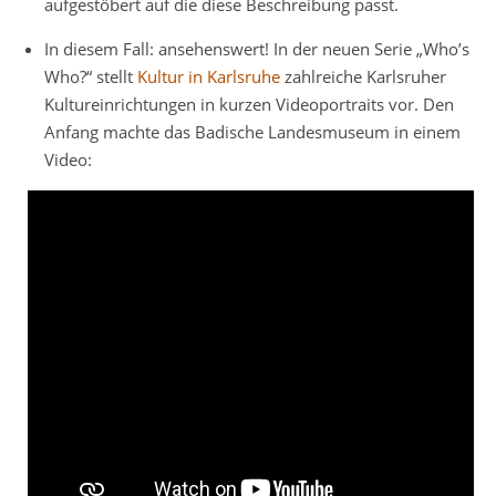
aufgestöbert auf die diese Beschreibung passt.
In diesem Fall: ansehenswert! In der neuen Serie „Who’s
Who?“ stellt
Kultur in Karlsruhe
zahlreiche Karlsruher
Kultureinrichtungen in kurzen Videoportraits vor. Den
Anfang machte das Badische Landesmuseum in einem
Video: