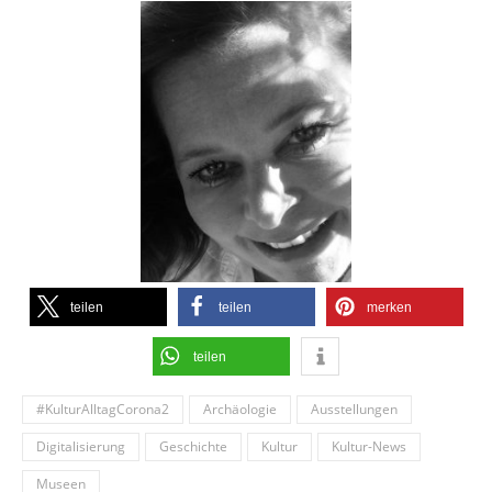
teilen
teilen
merken
teilen
#KulturAlltagCorona2
Archäologie
Ausstellungen
Digitalisierung
Geschichte
Kultur
Kultur-News
Museen