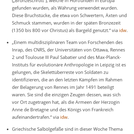
(„Bronzeschrott“), welche in Hortfunden in Europa
gefunden wurden, als Währung verwendet wurden.
Diese Bruchstücke, die etwa von Schwertern, Äxten und
Schmuck stammen, wurden in der späten Bronzezeit
(1350 bis 800 vor Christus) als Bargeld genutzt.“ via
idw
.
„Einem multidisziplinären Team von Forschenden des
Inrap, des CNRS, der Universitäten von Ottawa, Rennes
2 und Toulouse III Paul Sabatier und des Max-Planck-
Instituts für evolutionäre Anthropologie in Leipzig ist es
gelungen, die Skelettüberreste von Soldaten zu
identifizieren, die an den letzten Kämpfen im Rahmen
der Belagerung von Rennes im Jahr 1491 beteiligt
waren. Sie sind die einzigen Zeugen dessen, was sich
vor Ort zugetragen hat, als die Armeen der Herzogin
Anne de Bretagne und des Königs von Frankreich
aufeinandertrafen.“ via
idw
.
Griechische Salbölgefäße sind in dieser Woche Thema