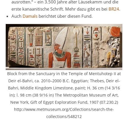
ausrotten.“ – ein 3.500 Jahre alter Läusekamm und die
erste kanaanitische Schrift. Mehr dazu gibt es bei
BR24
.
Auch
Damals
berichtet über diesen Fund.
Block from the Sanctuary in the Temple of Mentuhotep II at
Deir el-Bahri, ca. 2010–2000 B.C. Egyptian; Thebes, Deir el-
Bahri, Middle Kingdom Limestone, paint; H. 36 cm (14 3/16
in); l. 98 cm (38 9/16 in) The Metropolitan Museum of Art,
New York, Gift of Egypt Exploration Fund, 1907 (07.230.2)
http://www.metmuseum.org/Collections/search-the-
collections/548212