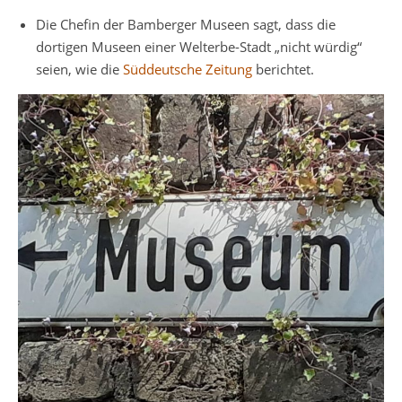
Die Chefin der Bamberger Museen sagt, dass die
dortigen Museen einer Welterbe-Stadt „nicht würdig“
seien, wie die
Süddeutsche Zeitung
berichtet.