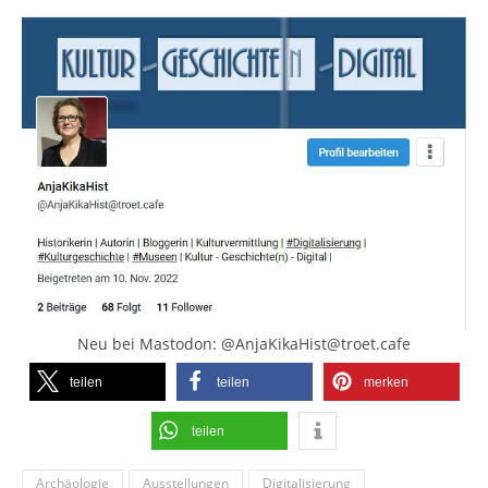
Neu bei Mastodon: @AnjaKikaHist@troet.cafe
teilen
teilen
merken
teilen
Archäologie
Ausstellungen
Digitalisierung