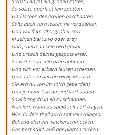
Sichstu an jm ein groben zotten,
So solstu uberlaut fein spotten,
Und lachen des groben bacchanten,
Solts auch vorn leuten nit verquanten,
Und würff jm alter grober sew
In seinen bart zwo oder drey,
Daß jederman sein wird gewar,
Und ursach deines gespöts erfar:
So wirt ers in sein oren nehmen,
Und sich vor erbarn leuten schemen,
Und auß eim narren witzig werden,
(So erb du von jm solch geberden)
Und je mehr leut da sind vorhanden,
Sovil bring du jn eh zu schanden.
Nun lern wann du speiß solt auff tragen,
Wie du dein theil auch solt verschlagen,
Behend dich ein winckel schmücken,
Das best stück auß der platten zücken: