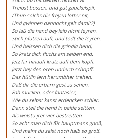
Wann du mit deinen henden vil
Treibst bossen, und gut gauckelspil.
/Thun solchs die freyen lotter nit,
Und gwinnen dannocht gelt damit?)
So laß die hend bey leib nicht feyren,
Stich pfutzen auff, und tödt die feyren.
Und beissen dich die grindig hend,
So kratz dich fluchs am selben end.
Jetz far hinauff kratz auff dem kopff,
Jetzt bey den oren underm schopff.
Das hütlin lern herumbher trehen,
Daß dir die erbarn gest zu sehen.
Fah mucken, oder fantasier,
Wie du selbst kanst erdencken schier.
Dann stell die hend in beide seitten,
Als wolstu jrer vier bestreitten,
So acht man dich für hauptmans gnoß,
Und meint du seist noch halb so groß.