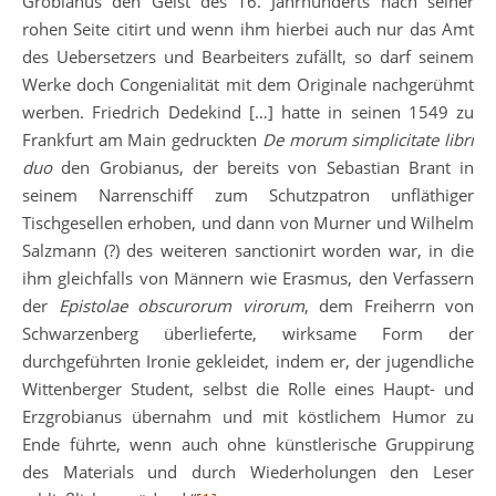
Grobianus den Geist des 16. Jahrhunderts nach seiner
rohen Seite citirt und wenn ihm hierbei auch nur das Amt
des Uebersetzers und Bearbeiters zufällt, so darf seinem
Werke doch Congenialität mit dem Originale nachgerühmt
werben. Friedrich Dedekind […] hatte in seinen 1549 zu
Frankfurt am Main gedruckten
De morum simplicitate libri
duo
den Grobianus, der bereits von Sebastian Brant in
seinem Narrenschiff zum Schutzpatron unfläthiger
Tischgesellen erhoben, und dann von Murner und Wilhelm
Salzmann (?) des weiteren sanctionirt worden war, in die
ihm gleichfalls von Männern wie Erasmus, den Verfassern
der
Epistolae obscurorum virorum
, dem Freiherrn von
Schwarzenberg überlieferte, wirksame Form der
durchgeführten Ironie gekleidet, indem er, der jugendliche
Wittenberger Student, selbst die Rolle eines Haupt- und
Erzgrobianus übernahm und mit köstlichem Humor zu
Ende führte, wenn auch ohne künstlerische Gruppirung
des Materials und durch Wiederholungen den Leser