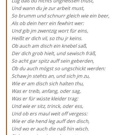
Lug daß du nichts ungheissen thust,
Und wann du je zur arbeit must,
So brumm und schnurr gleich wie ein beer,
Als ob dein herr ein fewhirt wer:
Und gib jm zwentzig wort für eins,
Heißt er dich vil, so thu jr keins.
Ob auch am disch ein knebel saß,
Der dich grob hielt, und sewisch fräß,
So acht gar spitz auff sein geberden,
Ob du auch mögst so ungschickt werden:
Schaw jn stehts an, und sich jm zu,
Wie er am disch sich halten thu,
Was er treib, anfang, oder sag,
Was er für wüste kleider trag:
Und wie er sitz, trinck, oder ess,
Und ob ers maul weit off vergess:
Wie er die hend leg auff den disch,
Und wo er auch die naß hin wisch.