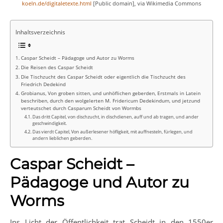
koeln.de/digitaletexte.html
[Public domain], via Wikimedia Commons
Inhaltsverzeichnis
Caspar Scheidt – Pädagoge und Autor zu Worms
Die Reisen des Caspar Scheidt
Die Tischzucht des Caspar Scheidt oder eigentlich die Tischzucht des
Friedrich Dedekind
Grobianus, Von groben sitten, und unhöflichen geberden, Erstmals in Latein
beschriben, durch den wolgelerten M. Fridericum Dedekindum, und jetzund
verteutschet durch Casparum Scheidt von Wormbs
Das dritt Capitel, von dischzucht, in dischdienen, auff und ab tragen, und ander
geschwindigkeit.
Das vierdt Capitel, Von außerlesener höfligkeit, mit auffnesteln, fürlegen, und
andern lieblichen geberden.
Caspar Scheidt –
Pädagoge und Autor zu
Worms
Ins Licht der Öffentlichkeit trat Scheidt in den 1550er