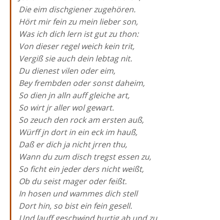
Die eim dischgiener zugehören.
Hört mir fein zu mein lieber son,
Was ich dich lern ist gut zu thon:
Von dieser regel weich kein trit,
Vergiß sie auch dein lebtag nit.
Du dienest vilen oder eim,
Bey frembden oder sonst daheim,
So dien jn alln auff gleiche art,
So wirt jr aller wol gewart.
So zeuch den rock am ersten auß,
Würff jn dort in ein eck im hauß,
Daß er dich ja nicht jrren thu,
Wann du zum disch tregst essen zu,
So ficht ein jeder ders nicht weißt,
Ob du seist mager oder feißt.
In hosen und wammes dich stell
Dort hin, so bist ein fein gesell.
Und lauff geschwind hurtig ab und zu,