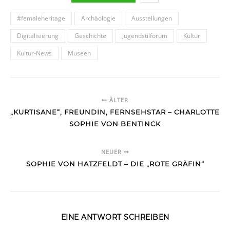
#femaleheritage
Archäologie
Ausstellungen
Digitalisierung
Geschichte
Jugendstilforum
Kultur
Kultur-News
Museen
ÄLTER
„KURTISANE“, FREUNDIN, FERNSEHSTAR – CHARLOTTE
SOPHIE VON BENTINCK
NEUER
SOPHIE VON HATZFELDT – DIE „ROTE GRÄFIN“
EINE ANTWORT SCHREIBEN