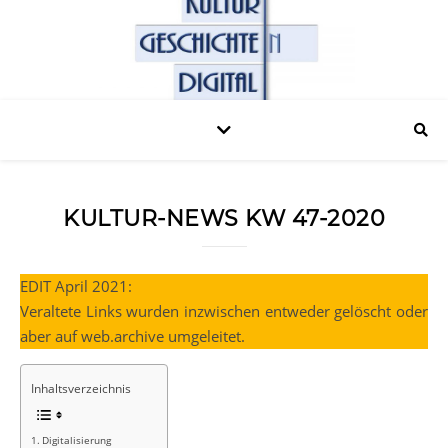
KULTUR-NEWS KW 47-2020
EDIT April 2021:
Veraltete Links wurden inzwischen entweder gelöscht oder
aber auf web.archive umgeleitet.
Inhaltsverzeichnis
Digitalisierung