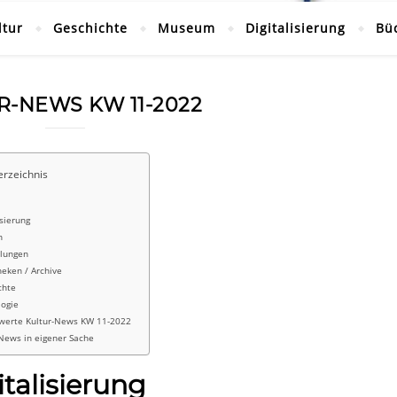
ltur
Geschichte
Museum
Digitalisierung
Bü
R-NEWS KW 11-2022
erzeichnis
isierung
n
llungen
heken / Archive
chte
logie
werte Kultur-News KW 11-2022
-News in eigener Sache
italisierung