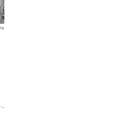
via
 –