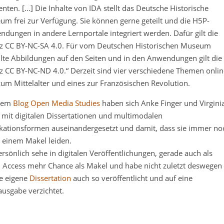
nten. […] Die Inhalte von IDA stellt das Deutsche Historische
m frei zur Verfügung. Sie können gerne geteilt und die H5P-
dungen in andere Lernportale integriert werden. Dafür gilt die
nz CC BY-NC-SA 4.0. Für vom Deutschen Historischen Museum
llte Abbildungen auf den Seiten und in den Anwendungen gilt die
z CC BY-NC-ND 4.0.“ Derzeit sind vier verschiedene Themen onlin
zum Mittelalter und eines zur Französischen Revolution.
dem
Blog Open Media Studies
haben sich Anke Finger und Virgini
mit digitalen Dissertationen und multimodalen
kationsformen auseinandergesetzt und damit, dass sie immer no
 einem Makel leiden.
ersönlich sehe in digitalen Veröffentlichungen, gerade auch als
 Access mehr Chance als Makel und habe nicht zuletzt deswegen
e eigene
Dissertation
auch so veröffentlicht und auf eine
ausgabe verzichtet.