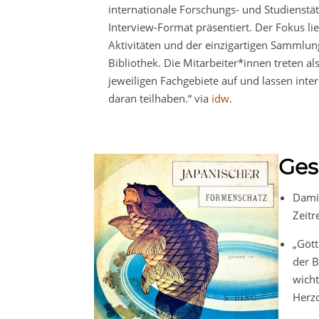
internationale Forschungs- und Studienstät
Interview-Format präsentiert. Der Fokus li
Aktivitäten und der einzigartigen Sammlun
Bibliothek. Die Mitarbeiter*innen treten al
jeweiligen Fachgebiete auf und lassen inte
daran teilhaben.“ via
idw
.
Ges
Dami
Zeitr
„Gött
der 
wicht
Herzo