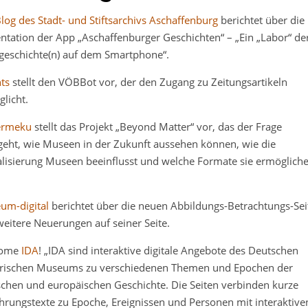
log des Stadt- und Stiftsarchivs Aschaffenburg
berichtet über die
ntation der App „Aschaffenburger Geschichten“ – „Ein „Labor“ de
geschichte(n) auf dem Smartphone“.
hts
stellt den VÖBBot vor, der den Zugang zu Zeitungsartikeln
licht.
ermeku
stellt das Projekt „Beyond Matter“ vor, das der Frage
eht, wie Museen in der Zukunft aussehen können, wie die
alisierung Museen beeinflusst und welche Formate sie ermöglich
.
um-digital
berichtet über die neuen Abbildungs-Betrachtungs-Sei
eitere Neuerungen auf seiner Seite.
come
IDA
! „IDA sind interaktive digitale Angebote des Deutschen
orischen Museums zu verschiedenen Themen und Epochen der
chen und europäischen Geschichte. Die Seiten verbinden kurze
hrungstexte zu Epoche, Ereignissen und Personen mit interaktive