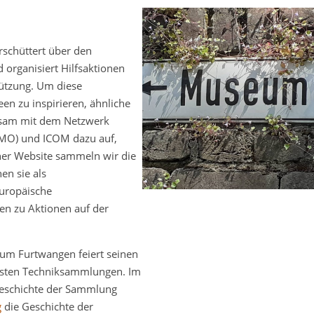
rschüttert über den
 organisiert Hilfsaktionen
tützung. Um diese
n zu inspirieren, ähnliche
insam mit dem Netzwerk
MO) und ICOM dazu auf,
ner Website sammeln wir die
en sie als
uropäische
en zu Aktionen auf der
m Furtwangen feiert seinen
testen Techniksammlungen. Im
 Geschichte der Sammlung
g
die Geschichte der