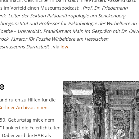
ut macht Geschichte“ in Darmstadt ihre Pforten. Passend dazu
es im Vorfeld einen Museumspodcast: „
Prof. Dr. Friedemann
nk, Leiter der Sektion Paläoanthropologie am Senckenberg
hungsinstitut und Professor für Paläobiologie der Wirbeltiere an
oethe – Universität, Frankfurt am Main im Gespräch mit Dr. Oliv
ock, Kurator für Fossile Wirbeltiere am Hessischen
esmuseums Darmstadt
„. via
idw
.
e
nd rufen zu Hilfen für die
Berliner Archivar:innen
.
450. Geburtstag mit einem
 flankiert die Feierlichkeiten
 Dabei wird die HAB als