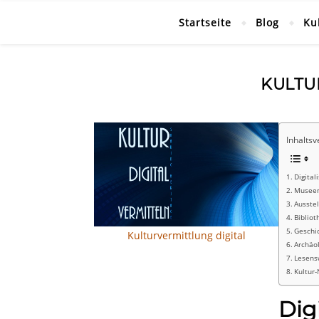
Startseite
Blog
Ku
KULTU
Inhaltsv
Digital
Musee
Ausste
Bibliot
Geschi
Kulturvermittlung digital
Archäo
Lesens
Kultur
Dig