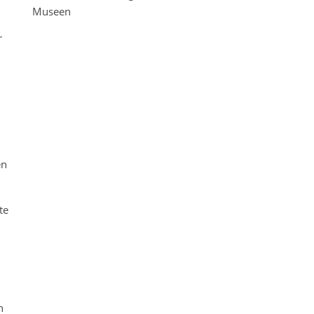
Museen
r
en
te
n