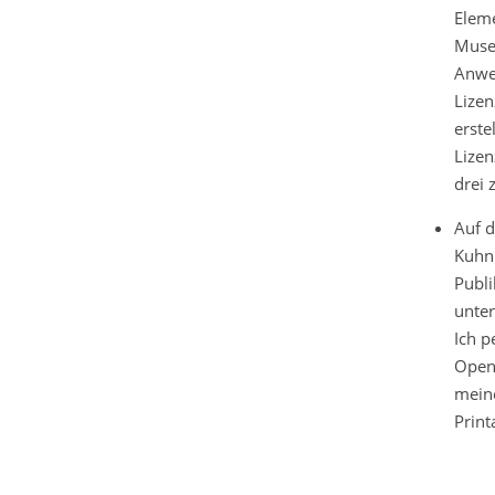
Eleme
Museu
Anwen
Lize
erste
Lizen
drei 
Auf 
Kuhn 
Publi
unter
Ich p
Open
mein
Print