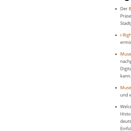
Der
B
Präse
Stadt
i-Rig
ermög
Mus
nachg
Digit
kann
Muse
und w
Wel
Hist
deuts
Einfü