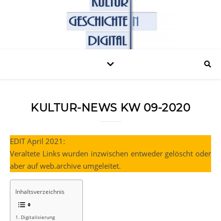
KULTUR-NEWS KW 09-2020
EDIT April 2021:
Veraltete Links wurden inzwischen entweder gelöscht oder
aber auf web.archive umgeleitet.
Inhaltsverzeichnis
Digitalisierung