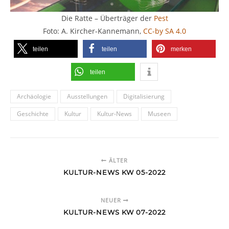
Die Ratte – Überträger der
Pest
Foto: A. Kircher-Kannemann,
CC-by SA 4.0
teilen
teilen
merken
teilen
Archäologie
Ausstellungen
Digitalisierung
Geschichte
Kultur
Kultur-News
Museen
ÄLTER
KULTUR-NEWS KW 05-2022
NEUER
KULTUR-NEWS KW 07-2022