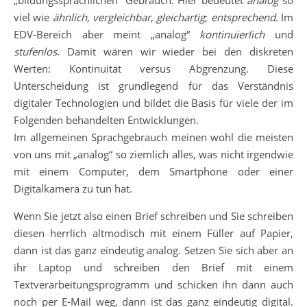
„bildungssprachlichen“ Gebrauch. Hier bedeutet
analog
so
viel wie
ähnlich
,
vergleichbar
,
gleichartig
;
entsprechend
. Im
EDV-Bereich aber meint „analog“
kontinuierlich
und
stufenlos
. Damit wären wir wieder bei den diskreten
Werten: Kontinuität versus Abgrenzung. Diese
Unterscheidung ist grundlegend für das Verständnis
digitaler Technologien und bildet die Basis für viele der im
Folgenden behandelten Entwicklungen.
Im allgemeinen Sprachgebrauch meinen wohl die meisten
von uns mit „analog“ so ziemlich alles, was nicht irgendwie
mit einem Computer, dem Smartphone oder einer
Digitalkamera zu tun hat.
Wenn Sie jetzt also einen Brief schreiben und Sie schreiben
diesen herrlich altmodisch mit einem Füller auf Papier,
dann ist das ganz eindeutig analog. Setzen Sie sich aber an
ihr Laptop und schreiben den Brief mit einem
Textverarbeitungsprogramm und schicken ihn dann auch
noch per E-Mail weg, dann ist das ganz eindeutig digital.