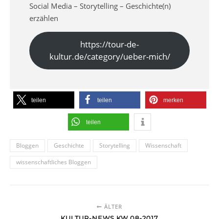
Social Media – Storytelling – Geschichte(n)
erzählen
https://tour-de-
kultur.de/category/ueber-mich/
teilen
teilen
merken
teilen
Bloggen
Geschichte
Storytelling
Wissenschaft
wissenschaftliches Bloggen
ÄLTER
KULTUR-NEWS KW 08-2017